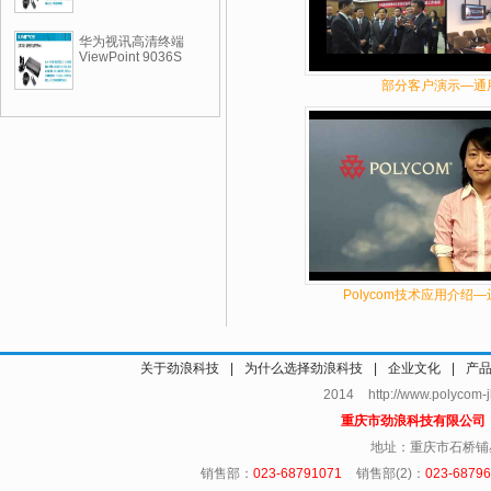
华为视讯高清终端
ViewPoint 9036S
部分客户演示—通
Polycom技术应用介绍
关于劲浪科技
|
为什么选择劲浪科技
|
企业文化
|
产
2014 http://www.polycom
重庆市劲浪科技有限公
地址：重庆市石桥铺
销售部：
023-68791071
销售部(2)：
023-6879