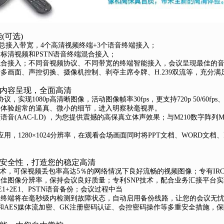
(可选)
s总接入带宽，4个高清视频终端+3个语音终端接入；
标清视频和PSTN语音终端混合接入；
P终端混合接入；不同音视频协议、不同带宽的终端智能接入，会议呈现最佳的
多画面、声控切换、摄像机控制、剥夺主席令牌、H.239双流等，充分
据内容呈现，全面高清
议，实现1080p高清晰图像，活动图像帧率30fps，更支持720p 50/60fp
松体验超常的逼真、微小的细节，进入明察秋毫视界。
音(AAC-LD) ，为您提供震撼的高保真立体声效果；与M210数字阵列
流应用，1280×1024分辨率，在观看会场画面同时将PPT文档、WORD文
和安全性，打造您的稳定高清
技术，可保视频丢包率高达5％的网络情况下良好流畅的视频图像；专有I
佳图像分辨率，保持会议良好质量；专利SNP技术，配合业务汇接平台
E1+2E1、PSTN语音备份；
会议过程中当
，终端将在毫秒级内检测到故障状态，自动启用备份线路，让您的会议无
信令和AES媒体流加密、GK注册密码认证、会控密码操作等多重安全措施，