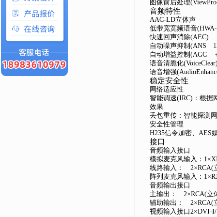
图像前后处理(ViewProce
音频特性
AAC-LD立体声
低带宽宽频语音(HWA-
快速回声消除(AEC)
自动噪声抑制(ANS 12
自动增益控制(AGC ＋
语音清脆化(VoiceClear
语音增强(AudioEnhance
稳定安全性
网络适应性
智能调速(IRC)：
效果
丢包重传：智能探测网
安全性管理
H235信令加密、AE
接口
音频输入接口
模拟麦克风输入：1×X
线路输入： 2×RCA(
阵列麦克风输入：1×RJ
音频输出接口
主输出： 2×RCA(立
辅助输出： 2×RCA(
视频输入接口2×DVI-I/Y