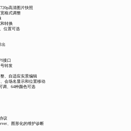
/720p高清图片快照
带宽格式调整
像
适配和转换
小、位置可选
导出
PI接口
信号转发
调整、自适应实景编辑
置、会场名显示和位置移动
可调、64种颜色可选
协议
erver、图形化的维护诊断