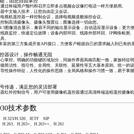
功能，由您自由掌控
，通过终端用户预约和召开立即多点视频会议像打电话一样方便易用。
控器中文输入技术，让您自由定义会议。
用电视机遥控器一样控制会议，选择电视频道般操控会议。
程控制高清摄像头、摄像头预置位；图像选择一切由您。
9与4:3图像混合显示，兼容不同的输出显示设备，自动适应显示设备；更
端线路监控，快速定位故障；设备内部环回、线路外部环回、IP网络检测、GK注册
工具。
供丰富的第三方集成开发API接口，方便客户根据自己的需求融入到已有的
遥控器设计，操作畅通无阻
掌心掌控。明确的功能键区域划分，同操作界面风格匹配一致，家族特征
遵循简洁性、指引性、全局性、关联性、延展性等五大基本原则。统一的
向导性操作特征，人性化的操作思路；全局风格和操作习惯一致，易于掌
信号传递，满足您的灵活部署
控器红外控制信号，用户可使用摄像机遥控器通过高清终端远程遥控摄像
 9030技术参数
323/H.320、IETF SIP
263、H.263+、H.263++、H.261