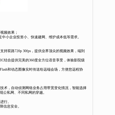
音视频效果；
满足中小企业投资小、快速建网、维护成本低等需求。
s、支持双路720p 30fps，提供业界顶尖的视频效果，端到
MIC结合提供完美的360度全方位语音享受，体验影院级
档、Flash和动态图像实时传送给远端会场，方便您远程协
RC技术，自动侦测网络业务占用带宽变化情况，智能选择
实现公私网、不同私网的穿越。
忧进行。
保障信息安
全。