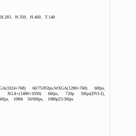
H.283、H.350、H.460、T.140
1024×768) 60/75/85fps,WXGA(1280×768) 60fps,
s, XGA+(1400×1050) 60fps, 720p 50fps(DVI-I),
fps, 1080i 50/60fps, 1080p25/30fps