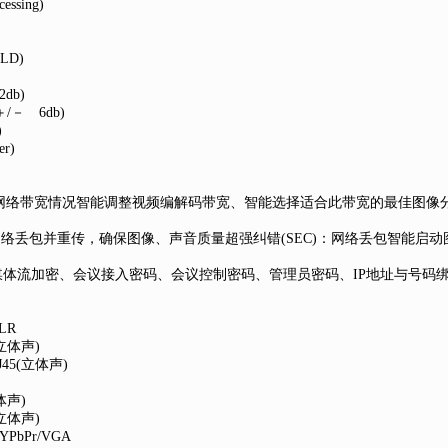
ssing)
LD)
db)
/－ 6db)
)
r)
根据网络带宽情况智能调整视频编解码带宽、智能选择适合此带宽的最佳图像
络丢包并重传，确保图像、声音质量超强纠错(SEC)：网络丢包智能启
S媒体流加密、会议接入密码、会议控制密码、管理员密码、IP地址与号码绑定
LR
立体声)
45(立体声)
体声)
立体声)
PbPr/VGA