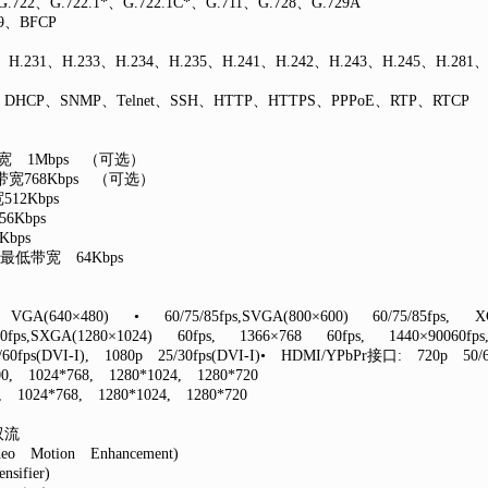
722、G.722.1*、G.722.1C*、G.711、G.728、G.729A
9、BFCP
、H.231、H.233、H.234、H.235、H.241、H.242、H.243、H.245、H.281、
、DHCP、SNMP、Telnet、SSH、HTTP、HTTPS、PPPoE、RTP、RTCP
低带宽 1Mbps （可选）
最低带宽768Kbps （可选）
512Kbps
6Kbps
Kbps
F 最低带宽 64Kbps
(640×480) • 60/75/85fps,SVGA(800×600) 60/75/85fps, XGA(
fps,SXGA(1280×1024) 60fps, 1366×768 60fps, 1440×90060fp
/60fps(DVI-I), 1080p 25/30fps(DVI-I)• HDMI/YPbPr接口: 720p 50/60
1024*768, 1280*1024, 1280*720
024*768, 1280*1024, 1280*720
双流
Motion Enhancement)
ifier)