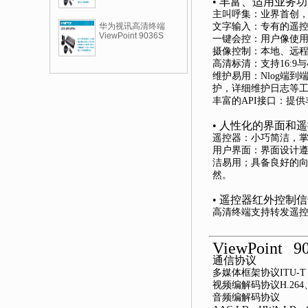
• 丰富、适用业务
主叫呼集：业界首创
华为视讯高清终端
文字输入：专有的遥
ViewPoint 9036S
一键会控：用户像使
摄像控制：本地、远
高清标清：支持16:
维护易用：Nlog端到
护，详细维护日志等
丰富的API接口：提
• 人性化的界面和
遥控器：小巧简洁，
用户界面：界面设计
洁易用；具备良好的
然。
• 遥控器红外控制
高清终端支持转发遥
ViewPoint
通信协议
多媒体框架协议ITU-T H.
视频编解码协议H.264、H.
音频编解码协议