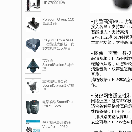
HDX7000系列
Polycom Group 550
•
内置高清MCU功能
高清终端
接入容量：支持8Mbp
智能接入：支持高清、
支持H.323和SI
Polycom RMX 500C
丰富的功能：支持高清
—功能强大的新一代
实时媒体会议平台
• 图像、声音、数
高清视频：H.264视频协
宝利通
端超低延迟，让您轻
SoundStation2 标准
型
清澈音质：双声道宽频语
音质。
清晰数据：H.239双
宝利通电话会议
作。
SoundStation2 扩展
型
• 良好网络适应性
网络适应：独有SEC
电话会议SoundPoint
Pro SE-225
适合各种网络带宽的最
线路备份：E1＋IP、2
主用线路突然故障时
安全可靠：H.235
华为视讯高清终端
ViewPoint 9030