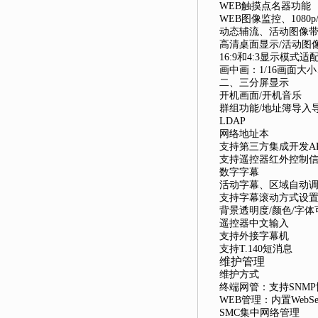
WEB触摸点名器功能
WEB图像监控、1080p
动态辅流、活动图像
高清桌面显示/活动图
16:9和4:3显示模式
画中画：1/16画面大
二、三分屏显示
开机画面/开机音乐
群组功能/地址簿导入
LDAP
网络地址本
支持第三方集成开发A
支持遥控器红外控制
数字字幕
活动字幕、区域自动
支持字幕滚动方式设
背景透明度/颜色/字体
遥控器中文输入
支持外接字幕机
支持T.140短消息
维护管理
维护方式
终端网管：支持SNMP
WEB管理：内置WebS
SMC集中网络管理