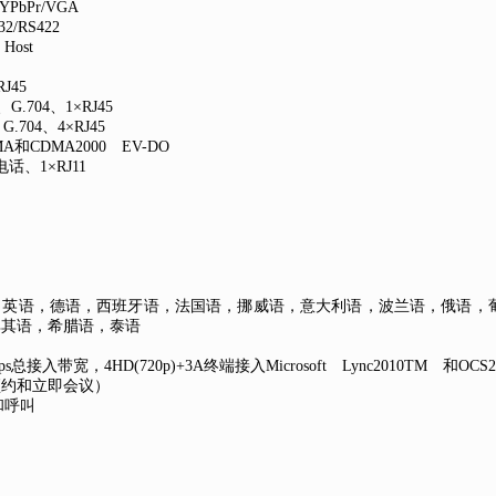
PbPr/VGA
/RS422
Host
RJ45
G.704、1×RJ45
.704、4×RJ45
和CDMA2000 EV-DO
话、1×RJ11
，英语，德语，西班牙语，法国语，挪威语，意大利语，波兰语，俄语，
耳其语，希腊语，泰语
s总接入带宽，4HD(720p)+3A终端接入Microsoft Lync2010TM 和O
预约和立即会议）
和呼叫