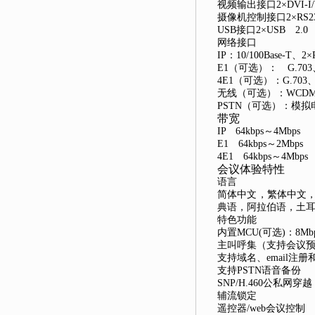
视频输出接口2×DVI-I/Y
摄像机控制接口2×RS232
USB接口2×USB 2.0 
网络接口
IP：10/100Base-T、2×
E1（可选）： G.703、
4E1（可选）：G.703、G
无线（可选）：WCDMA
PSTN（可选）：模拟电
带宽
IP 64kbps～4Mbps
E1 64kbps～2Mbps
4E1 64kbps～4Mbps
会议体验特性
语言
简体中文，繁体中文
典语，阿拉伯语，土
特色功能
内置MCU(可选)：8Mbp
主叫呼集（支持会议
支持域名、email注册
支持PSTN语音备份
SNP/H.460公私网穿越
辅流锁定
遥控器/web会议控制