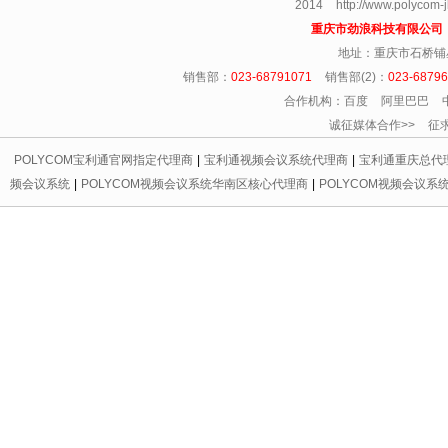
2014 http://www.polycom
重庆市劲浪科技有限公
地址：重庆市石桥铺
销售部：
023-68791071
销售部(2)：
023-6879
合作机构：百度 阿里巴巴 
诚征媒体合作>> 征求友情链
POLYCOM宝利通官网指定代理商
|
宝利通视频会议系统代理商
|
宝利通重庆总代
频会议系统
|
POLYCOM视频会议系统华南区核心代理商
|
POLYCOM视频会议系
代理商
|
宝利通会议电话区域总代理
|
重庆宝利通
|
重庆led显示屏
|
重庆宝利通
|