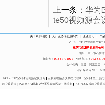
上一条：
华为B
te50视频源
关于劲浪科技
|
为什么选择劲浪科技
|
企业文化
|
产
2014 http://www.polycom
重庆市劲浪科技有限公
地址：重庆市石桥铺
销售部：
023-68791071
销售部(2)：
023-6879
合作机构：百度 阿里巴巴 
诚征媒体合作>> 征求友情链
POLYCOM宝利通官网指定代理商
|
宝利通视频会议系统代理商
|
宝利通重庆总代
频会议系统
|
POLYCOM视频会议系统华南区核心代理商
|
POLYCOM视频会议系
代理商
|
宝利通会议电话区域总代理
|
重庆宝利通
|
重庆led显示屏
|
重庆宝利通
|