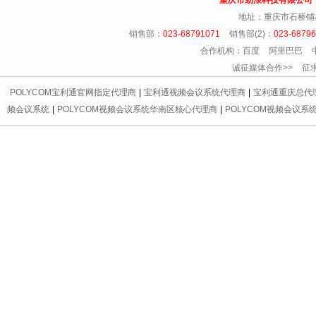
重庆市劲浪科技有限公
地址：重庆市石桥铺
销售部：
023-68791071
销售部(2)：
023-6879
合作机构：百度 阿里巴巴 
诚征媒体合作>> 征求友情链
POLYCOM宝利通官网指定代理商
|
宝利通视频会议系统代理商
|
宝利通重庆总代
频会议系统
|
POLYCOM视频会议系统华南区核心代理商
|
POLYCOM视频会议系
代理商
|
宝利通会议电话区域总代理
|
重庆宝利通
|
重庆led显示屏
|
重庆宝利通
|