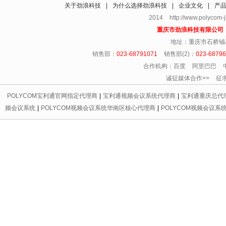
关于劲浪科技
|
为什么选择劲浪科技
|
企业文化
|
产
2014 http://www.polycom
重庆市劲浪科技有限公
地址：重庆市石桥铺
销售部：
023-68791071
销售部(2)：
023-6879
合作机构：百度 阿里巴巴 
诚征媒体合作>> 征求友情链
POLYCOM宝利通官网指定代理商
|
宝利通视频会议系统代理商
|
宝利通重庆总代
频会议系统
|
POLYCOM视频会议系统华南区核心代理商
|
POLYCOM视频会议系
代理商
|
宝利通会议电话区域总代理
|
重庆宝利通
|
重庆led显示屏
|
重庆宝利通
|