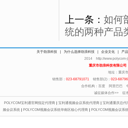
上一条：
如何
统的两种产品
关于劲浪科技
|
为什么选择劲浪科技
|
企业文化
|
产
2014 http://www.polycom
重庆市劲浪科技有限公
地址：重庆市
销售部：
023-68791071
销售部(2)：
023-6879
合作机构：百度 阿里巴巴 
诚征媒体合作>> 征求友情链
POLYCOM宝利通官网指定代理商
|
宝利通视频会议系统代理商
|
宝利通重庆总代
频会议系统
|
POLYCOM视频会议系统华南区核心代理商
|
POLYCOM视频会议系
代理商
|
宝利通会议电话区域总代理
|
重庆宝利通
|
重庆led显示屏
|
重庆宝利通
|