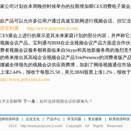
公司计划在本周晚些时候举办的拉斯维加斯CES消费电子展会
产品可以允许多位用户通过高速互联网进行视频会话。但它没
庆宝利通
http://www.polycom-jl.com
ES展会上进行的展示是其未来家庭计划的部分内容，并声称它
视频会议产品。宝利通与IBM在企业视频会议产品方面是合作
视频会议服务都将面临来自Skype和其他新服务商的激烈竞
将来推出其高端企业视频会议产品TelePresence的消费者版产
威全球领先的视频会议供应商腾博，加剧了网络视频通信市场
44%，报收于每股25.58，美元;IBM股票上涨1.2%，报收于每
http://www.polycom-jl.com
技术全面解释
下一条：
如何选择视频会议的摄像头？
选择劲浪科技
|
企业文化
|
产品中心
|
常见问题
|
售后服务
|
联系劲浪科技
2014 http://www.polycom-jl.com/ Copyright All Rights Reserved