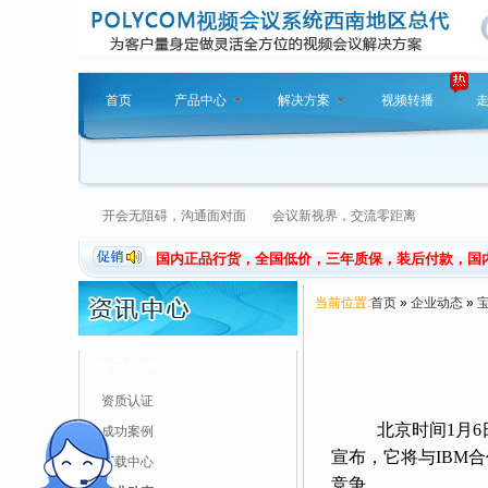
首页
产品中心
解决方案
视频转播
开会无阻碍，沟通面对面 会议新视界，交流零距离
国内正品行货，全国低价，三年质保，装后付款，国
当前位置:
首页
»
企业动态
»
资讯分类
资质认证
北京时间1月6日消
成功案例
宣布，它将与IBM
下载中心
竞争。