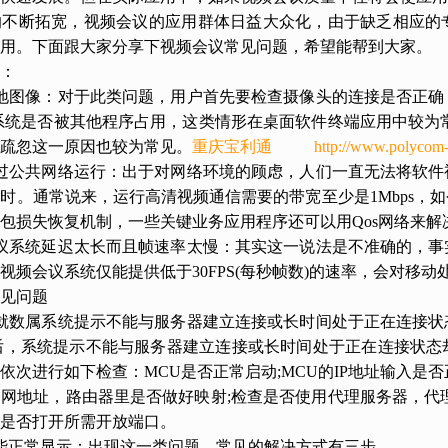
断拓宽，视频会议的应用群体日益大众化，由于缺乏相应的专
用。下面跟大家分享下视频会议常见问题，希望能帮到大家。
：
图像：对于此类问题，用户首先要检查摄像头的连接是否正确
系统是否被其他程序占用，这类情形在桌面软件终端应用中较为
疏忽这一原因也较为常见。
重庆宝利通
http://www.polycom-
公共网络运行：出于对网络环境的顾虑，人们一直无法将软件
时。通常说来，运行高清视频通信需要的带宽至少是1Mbps，
包损失恢复机制，一些关键业务应用程序还可以用Qos网络来解
系统延迟太长而且帧速率太慢：其实这一说法是不准确的，事
视频会议系统仅能提供低于30FPS(每秒帧数)的速率，会对移
见问题
数属系统提示不能与服务器建立连接或长时间处于正在连接状
接后，系统提示不能与服务器建立连接或长时间处于正在连接状
依次进行如下检查：MCU是否正常启动;MCU的IP地址输入是否
地址，路由器里是否做好映射;检查是否使用代理服务器，代理
是否打开所需开放端口。
正常显示：出现这一类问题，常见的解决方式有三步。