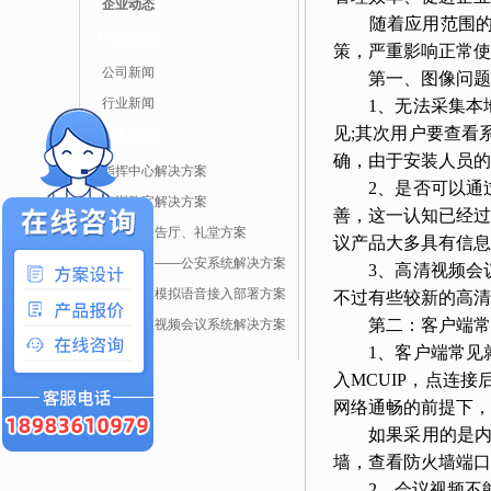
企业动态
随着应用范围的不
行业动态
策，严重影响正常使
公司新闻
第一、图像问题
行业新闻
1、无法采集本地
见;其次用户要查看
解决方案
确，由于安装人员的
指挥中心解决方案
2、是否可以通过
培训教室解决方案
善，这一认知已经过
多功能报告厅、礼堂方案
议产品大多具有信息
视频会议——公安系统解决方案
3、高清视频会议
视频会议模拟语音接入部署方案
不过有些较新的高清
第二：客户端常
针对企业视频会议系统解决方案
1、客户端常见就
入MCUIP，点连
网络通畅的前提下，
如果采用的是内网
墙，查看防火墙端口
2、会议视频不能