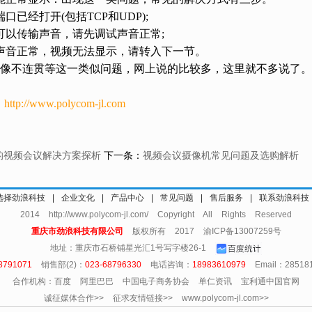
打开(包括TCP和UDP);
传输声音，请先调试声音正常;
正常，视频无法显示，请转入下一节。
不连贯等这一类似问题，网上说的比较多，这里就不多说了。
http://www.polycom-jl.com
的视频会议解决方案探析
下一条：
视频会议摄像机常见问题及选购解析
选择劲浪科技
|
企业文化
|
产品中心
|
常见问题
|
售后服务
|
联系劲浪科技
2014 http://www.polycom-jl.com/ Copyright All Rights Reserved
重庆市劲浪科技有限公司
版权所有 2017
渝ICP备13007259号
地址：重庆市石桥铺星光汇1号写字楼26-1
8791071
销售部(2)：
023-68796330
电话咨询：
18983610979
Email：28518
合作机构：百度 阿里巴巴 中国电子商务协会 单仁资讯 宝利通中国官网
诚征媒体合作>> 征求友情链接>> www.polycom-jl.com>>