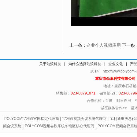
上一条：
企业个人视频应用
下一条
关于劲浪科技
|
为什么选择劲浪科技
|
企业文化
|
产
2014 http://www.polycom
重庆市劲浪科技有限公
地址：重庆市石桥铺
销售部：
023-68791071
销售部(2)：
023-6879
合作机构：百度 阿里巴巴 
诚征媒体合作>> 征求友情链
POLYCOM宝利通官网指定代理商
|
宝利通视频会议系统代理商
|
宝利通重庆总代
频会议系统
|
POLYCOM视频会议系统华南区核心代理商
|
POLYCOM视频会议系
代理商
|
宝利通会议电话区域总代理
|
重庆宝利通
|
重庆led显示屏
|
重庆宝利通
|