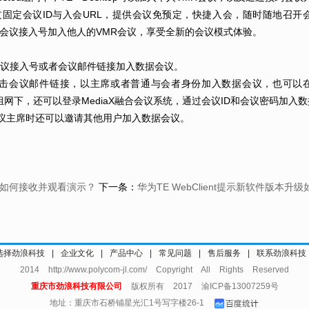
过固定会议ID与入会URL，提供会议免预定，快捷入会，随时随地召开会议
打会议接入号加入他人的VMR会议，享受全新的会议模式体验。
通过会议接入号或者会议邮件链接加入数据会议。
t可以单击会议邮件链接，以主席或者普通与会者身份加入数据会议，也可以在T
sted组网下，还可以登录MediaX融合会议系统，通过会议ID和会议密码加入
作为会议主席时还可以邀请其他用户加入数据会议。
ile如何接收并观看演示？
下一条：
华为TE WebClient提示新软件版本升
选择劲浪科技
|
企业文化
|
产品中心
|
常见问题
|
售后服务
|
联系劲浪科技
2014 http://www.polycom-jl.com/ Copyright All Rights Reserved
重庆市劲浪科技有限公司
版权所有 2017
渝ICP备13007259号
地址：重庆市石桥铺星光汇1号写字楼26-1