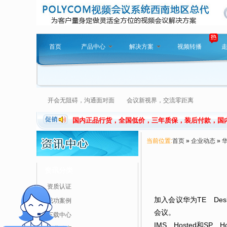
首页
产品中心
解决方案
视频转播
开会无阻碍，沟通面对面 会议新视界，交流零距离
国内正品行货，全国低价，三年质保，装后付款，国
当前位置:
首页
»
企业动态
»
华
资讯分类
资质认证
加入会议华为TE Des
成功案例
会议。
下载中心
IMS Hosted和S